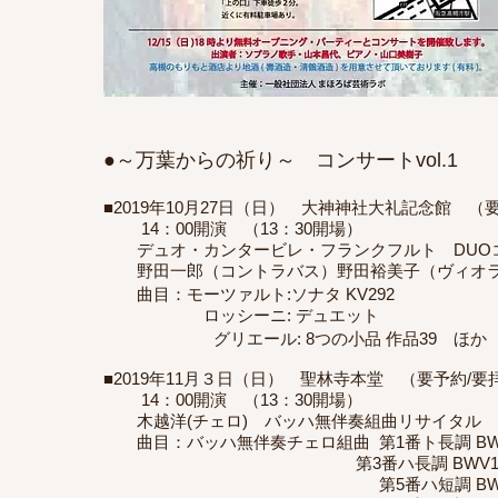
●～万葉からの祈り～ コンサートvol.1
■2019年10月27日（日） 大神神社大礼記念館 （
14：00開演 （13：30開場）
デュオ・カンタービレ・フランクフルト DUO
野田一郎（コントラバス）野田裕美子（ヴィオ
曲目：モーツァルト:ソナタ KV292
ロッシーニ: デュエット
グリエール: 8つの小品 作品39 ほか
■2019年11月３日（日） 聖林寺本堂 （要予約/要
14：00開演 （13：30開場）
木越洋(チェロ) バッハ無伴奏組曲リサイタル
曲目：バッハ無伴奏チェロ組曲 第1番ト長調 BWV
第3番ハ長調 BWV100
第5番ハ短調 BWV10