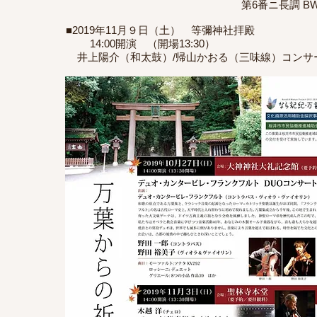
第6番ニ長調 BWV10
■2019年11月９日（土） 等彌神社拝殿
14:00開演 （開場13:30）
井上陽介（和太鼓）/帰山かおる（三味線）コンサ