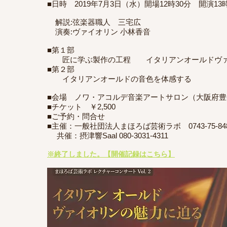
■日時 2019年7月3日（水）開場12時30分 開演13
解説:弦楽器職人 三宅広
演奏:ヴァイオリン 小林香音
■第１部
匠に学ぶ製作の工程 イタリアンオールドヴァ
■第２部
イタリアンオールドの音色を体感する
■会場 ノワ・アコルデ音楽アートサロン（大阪府豊中市
■チケット ￥2,500
■ご予約・問合せ
■主催：一般社団法人まほろば芸術ラボ 0743-75-84
共催：摂津響Saal 080-3031-4311
※終了しました。【開催記録はこちら】