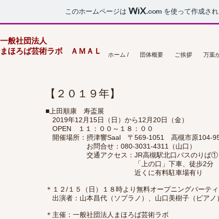
このホームページは
.com
を使って作成され
一般社団法人
まほろば芸術ラボ ＡＭＡＬ
ホーム /
団体概要
ご挨拶
万葉
【２０１９年】
■上田順康 寿盃展
2019年12月15日（日）から12月20日（金）
OPEN １１：００～１８：００
開催場所：摂津響Saal 〒569-1051 高槻市原104-9
お問合せ：080-3031-4311（山口）
交通アクセス：JR高槻駅北口バスのりば①
「上の口」下車、徒歩2分
近くに有料駐車場有り
＊１２/１５（日）１８時より無料オープニングパーテ
出演者：山本昌代（ソプラノ）、山口美樹子（ピアノ
＊主催：一般社団法人まほろば芸術ラボ