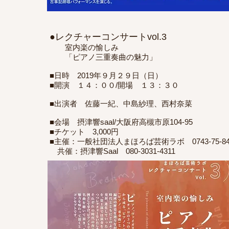
●レクチャーコンサートvol.3
室内楽の愉しみ
「ピアノ三重奏曲の魅力」
■日時 2019年９月２９日（日）
■開演 １４：００/開場 １３：３０
■出演者 佐藤一紀、中島紗理、西村奈菜
■会場 摂津響saal/大阪府高槻市原104-95
■チケット 3,000円
■主催：一般社団法人まほろば芸術ラボ 0743-75-84
共催：摂津響Saal 080-3031-4311